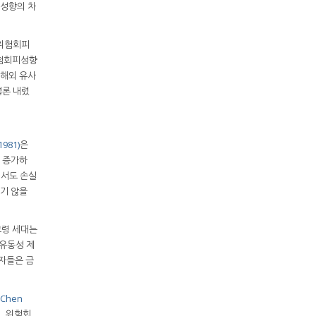
피성향의 차
 위험회피
위험회피성향
 해외 유사
결론 내렸
1981)
은
 증가하
에서도 손실
크기 않을
고령 세대는
 유동성 제
자들은 금
 Chen
, 위험회