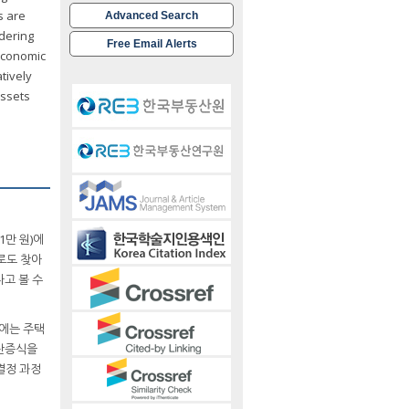
s are
Advanced Search
idering
Free Email Alerts
 economic
tively
assets
1만 원)에
로도 찾아
고 볼 수
에는 주택
자산증식을
결정 과정