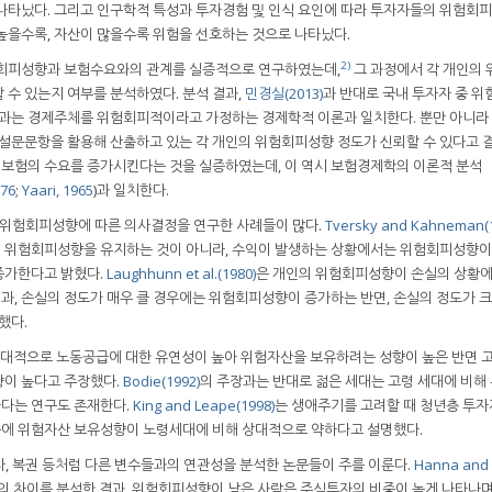
나타났다. 그리고 인구학적 특성과 투자경험 및 인식 요인에 따라 투자자들의 위험회
높을수록, 자산이 많을수록 위험을 선호하는 것으로 나타났다.
2)
회피성향과 보험수요와의 관계를 실증적으로 연구하였는데,
그 과정에서 각 개인의
 수 있는지 여부를 분석하였다. 분석 결과,
민경실(2013)
과 반대로 국내 투자자 중 
결과는 경제주체를 위험회피적이라고 가정하는 경제학적 이론과 일치한다. 뿐만 아니라
문문항을 활용해 산출하고 있는 각 개인의 위험회피성향 정도가 신뢰할 수 있다고 
보험의 수요를 증가시킨다는 것을 실증하였는데, 이 역시 보험경제학의 이론적 분석
976
;
Yaari, 1965
)과 일치한다.
위험회피성향에 따른 의사결정을 연구한 사례들이 많다.
Tversky and Kahneman(
 위험회피성향을 유지하는 것이 아니라, 수익이 발생하는 상황에서는 위험회피성향이
증가한다고 밝혔다.
Laughhunn et al.(1980)
은 개인의 위험회피성향이 손실의 상황
결과, 손실의 정도가 매우 클 경우에는 위험회피성향이 증가하는 반면, 손실의 정도가 
했다.
상대적으로 노동공급에 대한 유연성이 높아 위험자산을 보유하려는 성향이 높은 반면 
향이 높다고 주장했다.
Bodie(1992)
의 주장과는 반대로 젊은 세대는 고령 세대에 비해
다는 연구도 존재한다.
King and Leape(1998)
는 생애주기를 고려할 때 청년층 투자
에 위험자산 보유성향이 노령세대에 비해 상대적으로 약하다고 설명했다.
, 복권 등처럼 다른 변수들과의 연관성을 분석한 논문들이 주를 이룬다.
Hanna and
 차이를 분석한 결과, 위험회피성향이 낮은 사람은 주식투자의 비중이 높게 나타나며