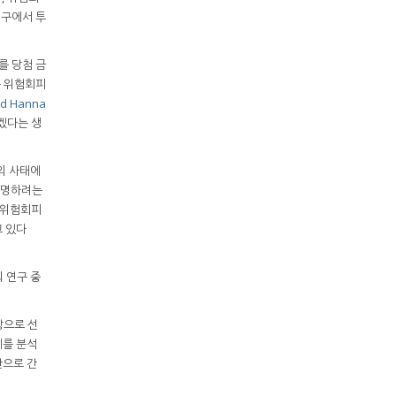
연구에서 투
를 당첨 금
 위험회피
d Hanna
겠다는 생
의 사태에
증명하려는
 위험회피
 있다
 연구 중
탕으로 선
계를 분석
산으로 간