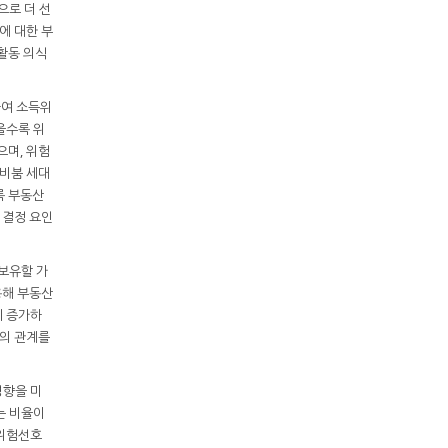
으로 더 선
에 대한 부
활동 의식
여 소득위
을수록 위
으며, 위험
비붐 세대
록 부동산
 결정 요인
보유할 가
용해 부동산
히 증가하
의 관계를
영향을 미
는 비율이
 위험선호