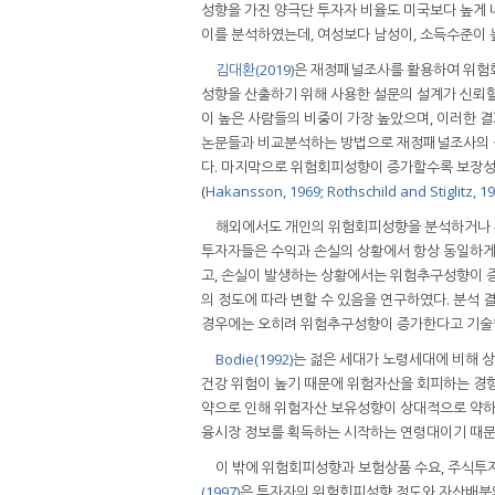
성향을 가진 양극단 투자자 비율도 미국보다 높게 
이를 분석하였는데, 여성보다 남성이, 소득수준이 
김대환(2019)
은 재정패널조사를 활용하여 위험
성향을 산출하기 위해 사용한 설문의 설계가 신뢰할
이 높은 사람들의 비중이 가장 높았으며, 이러한 
논문들과 비교분석하는 방법으로 재정패널조사의 설
다. 마지막으로 위험회피성향이 증가할수록 보장성
(
Hakansson, 1969
;
Rothschild and Stiglitz, 1
해외에서도 개인의 위험회피성향을 분석하거나 
투자자들은 수익과 손실의 상황에서 항상 동일하게
고, 손실이 발생하는 상황에서는 위험추구성향이 
의 정도에 따라 변할 수 있음을 연구하였다. 분석 
경우에는 오히려 위험추구성향이 증가한다고 기술
Bodie(1992)
는 젊은 세대가 노령세대에 비해 
건강 위험이 높기 때문에 위험자산을 회피하는 경
약으로 인해 위험자산 보유성향이 상대적으로 약하
융시장 정보를 획득하는 시작하는 연령대이기 때문
이 밖에 위험회피성향과 보험상품 수요, 주식투자
(1997)
은 투자자의 위험회피성향 정도와 자산배분의