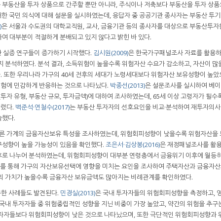
부동산을 투자 상품으로 간주할 뿐만 아니라, 주식이나 저축보다 부동산을 투자 상품
대한 국민 의식에 대해 설문을 실시하였는데, 응답자 중 공공기관 종사자는 부동산 투기
)
은 서울과 수도권의 대학교직원, 교사, 금융기관 등의 종사자를 대상으로 부동산투자
여 대부분이 적절하게 분배되고 있지 않다고 밝힌 바 있다.
한 실증 연구들이 증가하기 시작했다.
김시원(2009)
은 한국가구패널조사 자료를 활용하
 분석하였다. 분석 결과, 소득위험이 높을수록 위험자산 수요가 감소하고, 자산이 많
 또한 우리나라 가구의 40세 전후의 세대가 노령세대보다 위험자산 보유성향이 높았
험에 민감하게 반응하는 것으로 나타났다.
박종선(2013)
은 설문조사를 실시하여 베이
(투자 유형, 부동산 규모, 투자금액)에 대하여 조사하였는데, 65세 이상 고령자가 될수
내렸다.
백준석·연철수(2017)
는 부동산 투자자의 선호요인을 비교·분석하여 재투자의사
술했다.
른 가계의 금융자산보유 특성을 조사하였는데, 위험회피성향이 낮을수록 위험자산을 
구성향이 높을 가능성이 있음을 확인했다.
조은서·김상봉(2016)
은 재정패널조사를 활
후로 나누어 분석하였는데, 위험회피성향이 대부분 연령층에서 금융위기 이후에 월등
사를 통해 가구의 자산보유선택에 영향을 미치는 요인을 조사하여 주택자산과 금융자산
택의 가치가 높을수록 금융자산 보유금액도 많아지는 비례관계를 확인하였다.
구한 사례들도 발견된다.
민경실(2013)
은 국내 투자자들의 위험회피성향을 측정하고, 
 국내 투자자들 중 위험중립적인 성향을 지닌 비중이 가장 높았고, 약간의 위험을 추구
투자자들보다 위험회피성향이 낮은 것으로 나타났으며, 또한 극단적인 위험회피성향과