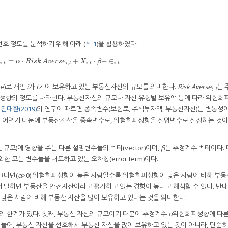
호 정도를 분석하기 위해 아래 (
식 1
)을 활용하였다.
=
⋅
+
⋅
+
∈
s
t
a
t
e
i
,
t
=
α
⋅
R
i
s
k
A
v
e
r
s
e
i
,
t
+
X
i
,
t
⋅
β
+
∈
i
,
t
e
α
R
i
s
k
A
v
e
r
s
e
X
β
,
,
,
,
i
t
i
t
i
t
i
t
le)로 개인
i
가
t
기에 보유하고 있는 부동산자산의 규모를 의미한다.
Risk Averse
는 
i, t
 위험회피성향의 정도를 나타낸다. 부동산자산의 규모나 자산 유형별 보유액 등에 따라 위험
,
김대환(2019)
의 연구에 따르면 종속변수(보험료, 주식투자액, 부동산자산)는 변동성이
 어렵기 때문에 부동산자산을 종속변수로, 위험회피성향을 설명변수로 설정하는 것이
규모)에 영향을 주는 다른 설명변수들의 벡터(vector)이며,
β
는 추정계수 벡터이다.
외한 모든 변수들을 내포하고 있는 오차항(error term)이다.
크다면(
α
>0) 위험회피성향이 높은 사람일수록 위험회피성향이 낮은 사람에 비해 부동
 말하면 부동산을 안전자산이라고 평가하고 있는 경향이 높다고 해석할 수 있다. 반
낮은 사람에 비해 부동산 자산을 많이 보유하고 있다는 것을 의미한다.
지의 한계가 있다. 첫째, 부동산 자산의 규모이기 때문에 추정계수
α
위험회피성향에 따른
 들어, 부동산 자산을 선호해서 부동산 자산을 많이 보유하고 있는 것이 아니라, 단순