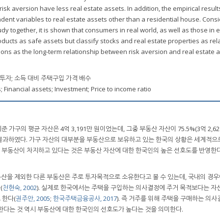
sk aversion have less real estate assets. In addition, the empirical result
pendent variables to real estate assets other than a residential house. Cons
dy together, it is shown that consumers in real world, as well as those in
ucts as safe assets but classify stocks and real estate properties as rela
tions as the long-term relationship between risk aversion and real estate 
투자; 소득 대비 주택구입 가격 배수
; Financial assets; Investment; Price to income ratio
기준 가구의 평균 자산은 4억 3,191만 원이었는데, 그중 부동산 자산이 75.5%(3억 2,62
원)에 불과하였다. 가구 자산의 대부분을 부동산으로 보유하고 있는 한국의 상황은 세계적으
량을 부동산이 차지하고 있다는 것은 부동산 자산에 대한 한국인의 높은 선호도를 반영한다
산을 제외한 다른 부동산은 주로 투자목적으로 소유한다고 볼 수 있는데, 국내의 경우
(
천현숙, 2002
). 실제로 한국에서는 주택을 구입하는 의사결정에 주거 목적보다는 
 한다(
권주안, 2005
;
한국주택금융공사, 2017
). 즉 거주를 위해 주택을 구매하는 의사
한다는 것 역시 부동산에 대한 한국인의 선호도가 높다는 것을 의미한다.