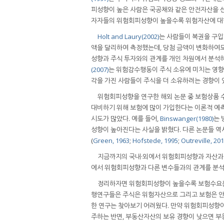
피성향이 높은 사람은 국공채와 같은 안전자산을 
자자들의 위험회피성향이 높을수록 위험자산에 대
Holt and Laury(2002)
는 사람들이 복권을 구입
액을 달리하여 측정했는데, 당첨 금액이 변화하여
성향과 주식 투자와의 관계를 개인 차원에서 분석
(2007)
는 위험감수행동이 주식 소유에 미치는 영향
각을 가진 사람들이 주식을 더 소유하려는 경향이 
위험회피성향을 연구한 해외 논문 중 보험상품 
대비하기 위해 보험에 많이 가입한다는 이론적 예측
시도가 많았다. 예를 들어,
Binswanger(1980)
는 
성향이 높아진다는 사실을 밝혔다. 다른 논문들 
(
Green, 1963
;
Hofstede, 1995
;
Outreville, 20
지금까지의 국내·외에서 위험회피성향과 자산과 
에서 위험회피성향과 다른 변수들과의 관계를 분석한
정리하자면 위험회피성향이 높을수록 보험수요는 
행연구들은 주식은 위험자산으로 그리고 보험은 안
한 연구는 찾아보기 어려웠다. 만약 위험회피성향
주하는 반면, 부동산자산의 보유 경향이 낮으면 부