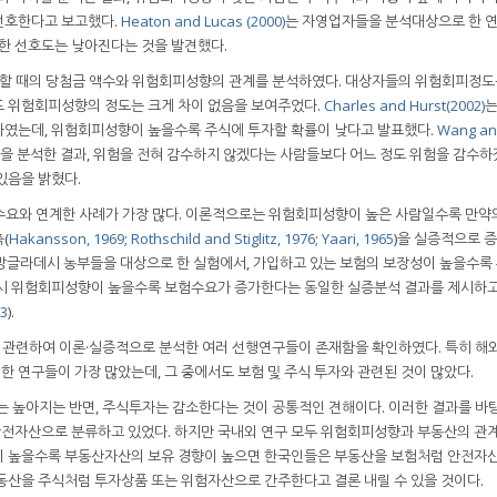
선호한다고 보고했다.
Heaton and Lucas (2000)
는 자영업자들을 분석대상으로 한 
한 선호도는 낮아진다는 것을 발견했다.
할 때의 당첨금 액수와 위험회피성향의 관계를 분석하였다. 대상자들의 위험회피정도
도 위험회피성향의 정도는 크게 차이 없음을 보여주었다.
Charles and Hurst(2002)
는
하였는데, 위험회피성향이 높을수록 주식에 투자할 확률이 낮다고 발표했다.
Wang an
을 분석한 결과, 위험을 전혀 감수하지 않겠다는 사람들보다 어느 정도 위험을 감수하
있음을 밝혔다.
수요와 연계한 사례가 가장 많다. 이론적으로는 위험회피성향이 높은 사람일수록 만약
(
Hakansson, 1969
;
Rothschild and Stiglitz, 1976
;
Yaari, 1965
)을 실증적으로 
방글라데시 농부들을 대상으로 한 실험에서, 가입하고 있는 보험의 보장성이 높을수록
역시 위험회피성향이 높을수록 보험수요가 증가한다는 동일한 실증분석 결과를 제시하고
13
).
관련하여 이론·실증적으로 분석한 여러 선행연구들이 존재함을 확인하였다. 특히 해외
 연구들이 가장 많았는데, 그 중에서도 보험 및 주식 투자와 관련된 것이 많았다.
높아지는 반면, 주식투자는 감소한다는 것이 공통적인 견해이다. 이러한 결과를 바
전자산으로 분류하고 있었다. 하지만 국내외 연구 모두 위험회피성향과 부동산의 관
이 높을수록 부동산자산의 보유 경향이 높으면 한국인들은 부동산을 보험처럼 안전자
동산을 주식처럼 투자상품 또는 위험자산으로 간주한다고 결론 내릴 수 있을 것이다.