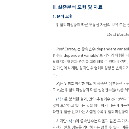
Ⅲ. 실증분석 모형 및 자료
1. 분석 모형
위험회피성향에 따른 부동산 자산의 보유 또는 선
Re
Re
a
l
E
a
l
E
s
t
a
t
Real Estate
는 종속변수(dependent variab
i,t
변수(independent variable)로 개인의
달라지는 역인과 관계를 고려해볼 수 있다. 하지만
면 개인의 내재된 성격인 위험회피성향은 변화되기
다.
X
는 위험회피성향 이외에 종속변수(부동산 자산 
it
로
ε
는 위험회피성향과 다른 설명변수들(
X
을 제
i,t
it
(
식 1
)을 분석한 결과, 만약 추정계수
α
가 0보다 
많이 보유하고 있다는 것을 의미하기 때문에 바꾸어
라면 위험을 선호하는 사람일수록 위험회피성향이 
하지만 (
식 1
)의 종속변수는 다음과 같은 두 가
자산의 선호 정도를 의미하지는 않을 수 있다. 예를