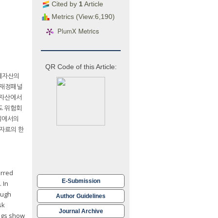
Cited by
1
Article
Metrics (View:6,190)
PlumX Metrics
QR Code of this Article:
계자산의
 재정패널
 자산에서
도 위험회
실에서의
자료의 한
erred
E-Submission
 In
ough
Author Guidelines
sk
Journal Archive
ings show