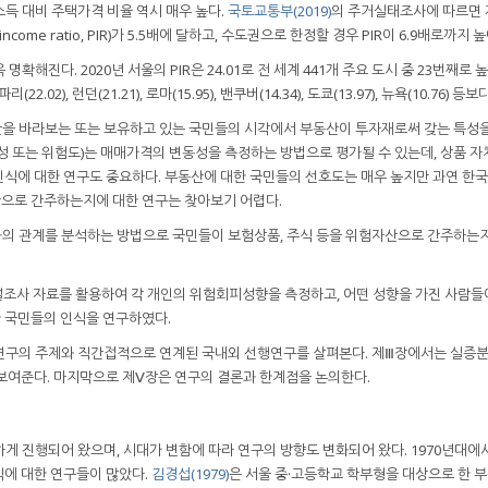
득 대비 주택가격 비율 역시 매우 높다.
국토교통부(2019)
의 주거실태조사에 따르면 
income ratio, PIR)가 5.5배에 달하고, 수도권으로 한정할 경우 PIR이 6.9배로까지 
해진다. 2020년 서울의 PIR은 24.01로 전 세계 441개 주요 도시 중 23번째로 
리(22.02), 런던(21.21), 로마(15.95), 밴쿠버(14.34), 도쿄(13.97), 뉴욕(10.76) 등
을 바라보는 또는 보유하고 있는 국민들의 시각에서 부동산이 투자재로써 갖는 특성
성 또는 위험도)는 매매가격의 변동성을 측정하는 방법으로 평가될 수 있는데, 상품 자
식에 대한 연구도 중요하다. 부동산에 대한 국민들의 선호도는 매우 높지만 과연 한
으로 간주하는지에 대한 연구는 찾아보기 어렵다.
의 관계를 분석하는 방법으로 국민들이 보험상품, 주식 등을 위험자산으로 간주하는지
패널조사 자료를 활용하여 각 개인의 위험회피성향을 측정하고, 어떤 성향을 가진 사람들
 국민들의 인식을 연구하였다.
본 연구의 주제와 직간접적으로 연계된 국내외 선행연구를 살펴본다. 제Ⅲ장에서는 실증
보여준다. 마지막으로 제Ⅴ장은 연구의 결론과 한계점을 논의한다.
 진행되어 왔으며, 시대가 변함에 따라 연구의 방향도 변화되어 왔다. 1970년대에서
식에 대한 연구들이 많았다.
김경섭(1979)
은 서울 중·고등학교 학부형을 대상으로 한 