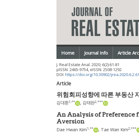
Home
Journal Info
Article Ar
J. Real Estate Anal.
2020
;
6
(
2
):
61
-
81
pISSN: 2465-9754, eISSN: 2508-1292
DOI:
https://doi.org/10.30902/jrea.2020.6.2.6
Article
위험회피성향에 따른 부동산 자
1
,
**
2
,
***
김대환
,
김태완
An Analysis of Preference f
Aversion
1
,
**
2
,
***
Dae Hwan Kim
,
Tae Wan Kim