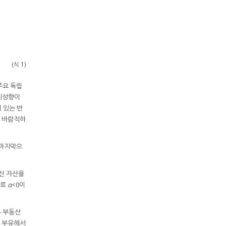
(식 1)
주요 독립
회피성향이
 있는 반
 바람직하
 마지막으
산 자산을
대로
α
<0이
 부동산
히 부유해서