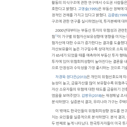
활동의 의식구조에 관한 연구에서 수도권 사람들은 
호한다고 밝혔다.
고영술(1995)
은 부동산 정책에 
정적인 견해를 가지고 있다고 밝혔다.
김종범(1999
구조에 관한 연구를 실시하였는데, 투자분배에 대하
2000년대부터는 부동산 투자의 위험성과 관련
1)
험
이 가구별 위험자산보유성향에 영향을 미치는지
험자산에 대한 수요가 증가한다는 결과를 도출했다.
자산보유율이 높은 가구일수록 상대적으로 소득 위
가 65세가 되었을 때를 예측하여 부동산 투자 행태
투자에 있어 위험회피성향이 높아진다는 결론을 
으로 안정성과 수익성을 가장 중시하는 것으로 기
차경욱·정다은(2013)
은 개인의 위험선호도에 따
능성이 높고, 금융자산을 많이 보유할수록 위험추
자산 소유자들의 위험에 대한 태도를 금융위기 전
였음을 보여주었다.
김병우(2018)
는 재정패널 조
분석하였다. 실증분석 결과, 우리나라 가구는 주
이 밖에도 한국인들의 위험회피성향 정도를 연
치는 요인들을 실증적으로 분석하였다. 분석 결과,
두 번째로 높게 나타났다. 한국투자자들이 미국 